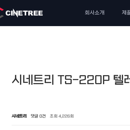
회사소개
제
작성자
댓글
조회
작성일
시네트리 TS-220P 
시네트리
댓글
0건
조회
4,226회