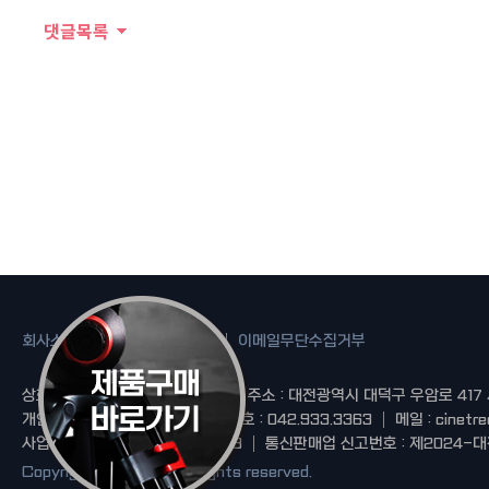
댓글목록
회사소개
개인정보보호정책
이메일무단수집거부
상호 : 시네트리
대표 : 김진철
주소 : 대전광역시 대덕구 우암로 417
개인정보책임자 : 고태윤
대표번호 : 042.933.3363
메일 : cinetr
사업자등록번호 : 219-40-02103
통신판매업 신고번호 : 제2024-대
Copyright ©
시네트리
All rights reserved.