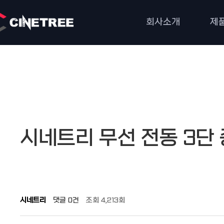
회사소개
제
작성자
댓글
조회
작성일
시네트리 무선 전동 3단
시네트리
댓글
0건
조회
4,213회