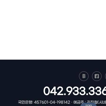
042.933.33
국민은행: 457601-04-198142 · 예금주 : 김진철(시